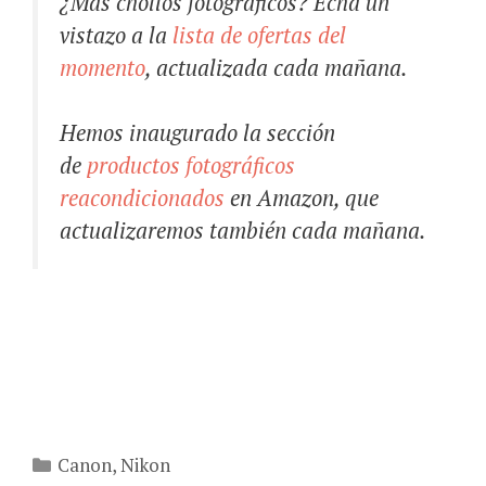
¿Más chollos fotográficos? Echa un
vistazo a la
lista de ofertas del
momento
, actualizada cada mañana.
Hemos inaugurado la sección
de
productos fotográficos
reacondicionados
en Amazon, que
actualizaremos también cada mañana.
Categorías
Canon
,
Nikon