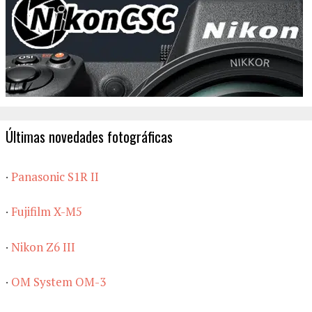
Últimas novedades fotográficas
·
Panasonic S1R II
·
Fujifilm X-M5
·
Nikon Z6 III
·
OM System OM-3