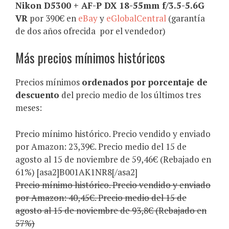
Nikon D5300 + AF-P DX 18-55mm f/3.5-5.6G
VR
por 390€ en
eBay
y
eGlobalCentral
(garantía
de dos años ofrecida por el vendedor)
Más precios mínimos históricos
Precios mínimos
ordenados por porcentaje de
descuento
del precio medio de los últimos tres
meses:
Precio mínimo histórico. Precio vendido y enviado
por Amazon: 23,39€. Precio medio del 15 de
agosto al 15 de noviembre de 59,46€ (Rebajado en
61%) [asa2]B001AK1NR8[/asa2]
Precio mínimo histórico. Precio vendido y enviado
por Amazon: 40,45€. Precio medio del 15 de
agosto al 15 de noviembre de 93,8€ (Rebajado en
57%)