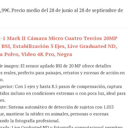
99€. Precio medio del 28 de junio al 28 de septiembre de
1 Mark II Cámara Micro Cuatro Tercios 20MP
BSI, Estabilización 5 Ejes, Live Graduated ND,
a Polvo, Video 4K Pro, Negra
e imagen: El sensor apilado BSI de 20 MP ofrece detalles
s reales, perfecto para paisajes, retratos y escenas de acción en
o.
uperior: Con 5 ejes y hasta 8.5 pasos de compensación, captura
ítidos incluso en condiciones extremas o con poca luz, ideal para
es.
nte: Sistema automático de detección de sujetos con 1.053
e, mantiene la nitidez en animales, personas o escenas
tando la fotografía profesional.
nzada: Live Graduated ND y fotografía computacional permiten