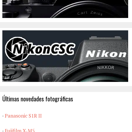
Últimas novedades fotográficas
·
Panasonic S1R II
·
Fujifilm X-M5